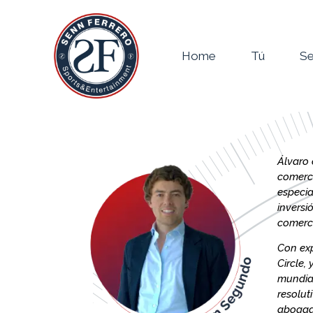
contenido
Home
Tú
Se
Álvaro 
comerci
especia
inversi
comerci
Con exp
Circle,
mundial
resolut
abogado