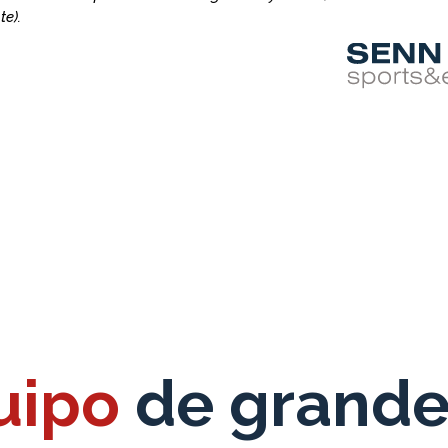
te).
uipo
de grande